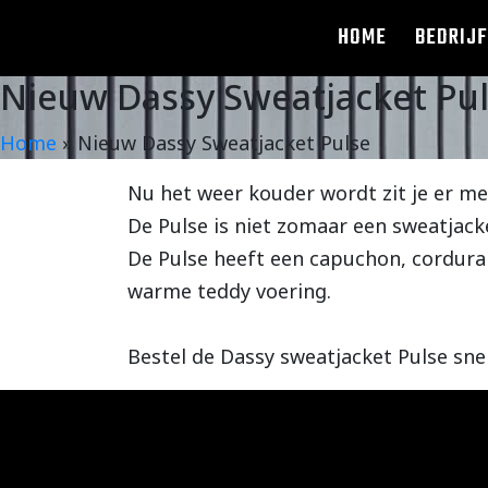
HOME
BEDRIJF
Nieuw Dassy Sweatjacket Pu
Home
»
Nieuw Dassy Sweatjacket Pulse
Nu het weer kouder wordt zit je er me
De Pulse is niet zomaar een sweatjacke
De Pulse heeft een capuchon, cordura
warme teddy voering.
Bestel de Dassy sweatjacket Pulse sne